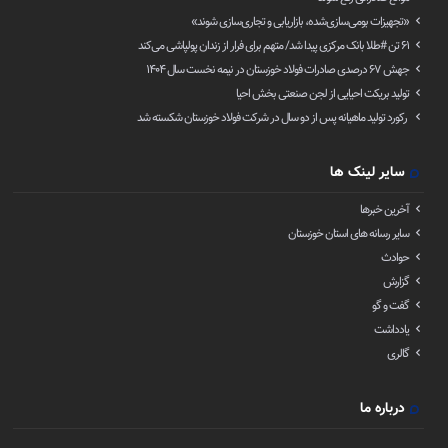
«تجهیزات بومی‌سازی‌شده، بازاریابی و تجاری‌سازی شوند»
۶۱ تن ‌#طلا بانک مرکزی پیدا شد/ متهم برای فرار از زندان پولپاشی می‌کند
جهش ۶۷ درصدی صادرات فولاد خوزستان در نیمه نخست سال ۱۴۰۴
تولید بریکت احیایی از لجن صنعتی بخش احیا
رکورد تولید ماهیانه پس از دو سال در شرکت فولاد خوزستان شکسته شد
سایر لینک ها
آخرین خبرها
سایر رسانه های استان خوزستان
حوادث
گزارش
گفت و گو
یادداشت
گالری
درباره ما