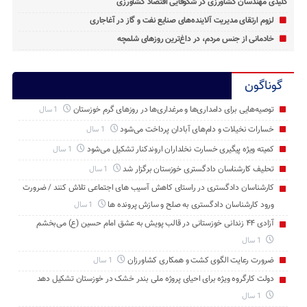
کلیدی مهندسان کشاورزی در شکوفایی اقتصاد کشاورزی
لزوم ارتقای مدیریت آلاینده‌های صنایع نفت و گاز در آغاجاری
خادمانی از جنس مردم، در داغ‌ترین روزهای شلمچه
گوناگون
توصیه‌هایی برای دامداری‌ها و مرغداری‌ها در روزهای گرم خوزستان
1 سال
خسارات نخیلات و دام‌های آبادان پرداخت می‌شود
1 سال
کمیته ویژه پیگیری خسارت نخلداران اروندکنار تشکیل می‌شود
1 سال
تحلیف کارشناسان دادگستری خوزستان برگزار شد
1 سال
کارشناسان دادگستری در راستای کاهش آسیب های اجتماعی تلاش کنند / ضرورت
ورود کارشناسان دادگستری به صلح و سازش پرونده ها
1 سال
آزادی ۴۴ زندانی خوزستانی در قالب پویش به عشق امام حسین (ع) می‌بخشم
1 سال
ضرورت رعایت الگوی کشت و همکاری کشاورزان
1 سال
دولت کارگروه ویژه برای احیای پروژه ملی بندر خشک در خوزستان تشکیل دهد
1 سال