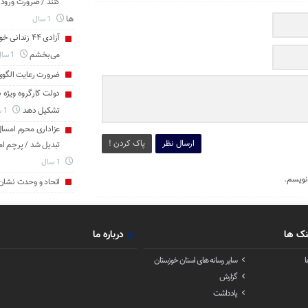
کنند / ضرورت ورود
ها
1 سال
آزادی ۴۴ زن
می‌بخشم
1 سال
ضرورت رعایت الگو
دولت کارگروه ویژه 
تشکیل دهد
1 سال
عزاداری محرم امسال 
ارسال نظر
پاک کردن !
تبدیل شد / پرچم ام
1 سال
نویسم.
اتحاد و وحدت نشان
نک ها
درباره ما
ا
سایر رسانه های استان خوزستان
گزارش
یادداشت