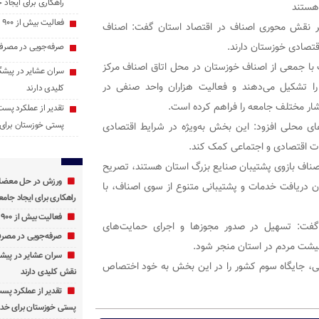
راهکاری برای ایجاد ج
هستند
فعالیت بیش از ۹۰۰ پایگاه اوقات فراغت در خوزستان
ر نقش محوری اصناف در اقتصاد استان گفت: اصناف
اقتصادی خوزستان دارند.
صرفه‌جویی در مصرف 
ت با جمعی از اصناف خوزستان در محل اتاق اصناف مرکز
سران عشایر در پیشگ
 را تشکیل می‌دهند و فعالیت هزاران واحد صنفی در
کلیدی دارند
قشار مختلف جامعه را فراهم کرده است.
تقدیر از عملکرد پست
ای محلی افزود: این بخش به‌ویژه در شرایط اقتصادی
پستی خوزستان برای 
ثبات اقتصادی و اجتماعی کمک کند.
صناف بازوی پشتیبان صنایع بزرگ استان هستند، تصریح
ورزش در حل معضلات
ون دریافت خدمات و پشتیبانی متنوع از سوی اصناف، با
راهکاری برای ایجاد جامعه
فعالیت بیش از ۹۰۰ پایگاه اوقات فراغت در خوزستان
گفت: تسهیل در صدور مجوزها و اجرای حمایت‌های
صرفه‌جویی در مصرف 
 معیشت مردم در استان منجر شود.
سران عشایر در پیشگ
با دارا بودن بیش از ۱۵۰ هزار واحد صنفی، جایگاه سوم کشور را در این بخش به خود اختصاص
نقش کلیدی دارند
تقدیر از عملکرد پس
پستی خوزستان برای خدم