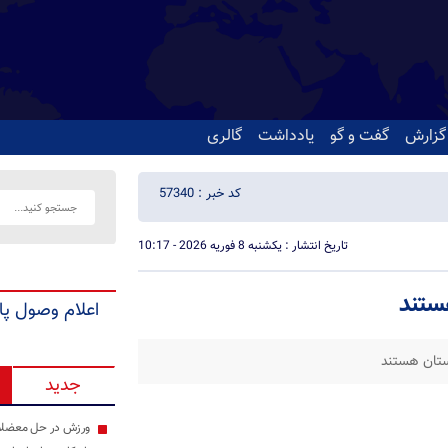
گزارش
گفت و گو
یادداشت
گالری
کد خبر : 57340
تاریخ انتشار : یکشنبه 8 فوریه 2026 - 10:17
ستند
اعلام وصول پا
ستان هستند
جدید
ورزش در حل معضلات 