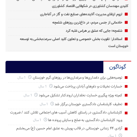
کلیدی مهندسان کشاورزی در شکوفایی اقتصاد کشاورزی
لزوم ارتقای مدیریت آلاینده‌های صنایع نفت و گاز در آغاجاری
خادمانی از جنس مردم، در داغ‌ترین روزهای شلمچه
شلمچه؛ جایی که عشق بر هراس غلبه کرد
استاندار: تقویت بخش خصوصی و تعاون کلید اصلی سرعت‌بخشی به توسعه
خوزستان است
گوناگون
توصیه‌هایی برای دامداری‌ها و مرغداری‌ها در روزهای گرم خوزستان
1 سال
خسارات نخیلات و دام‌های آبادان پرداخت می‌شود
1 سال
کمیته ویژه پیگیری خسارت نخلداران اروندکنار تشکیل می‌شود
1 سال
تحلیف کارشناسان دادگستری خوزستان برگزار شد
1 سال
کارشناسان دادگستری در راستای کاهش آسیب های اجتماعی تلاش کنند / ضرورت
ورود کارشناسان دادگستری به صلح و سازش پرونده ها
1 سال
آزادی ۴۴ زندانی خوزستانی در قالب پویش به عشق امام حسین (ع) می‌بخشم
1 سال