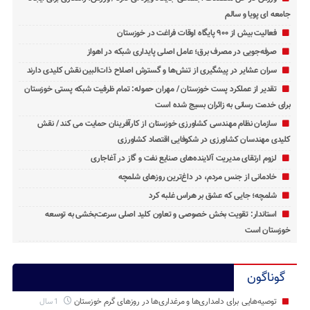
جامعه ‌ای پویا و سالم
فعالیت بیش از ۹۰۰ پایگاه اوقات فراغت در خوزستان
صرفه‌جویی در مصرف برق؛ عامل اصلی پایداری شبکه در اهواز
سران عشایر در پیشگیری از تنش‌ها و گسترش اصلاح ذات‌البین نقش کلیدی دارند
تقدیر از عملکرد پست خوزستان / مهران حموله: تمام ظرفیت‌ شبکه پستی خوزستان
برای خدمت ‌رسانی به زائران بسیج شده است
سازمان نظام مهندسی کشاورزی خوزستان از کارآفرینان حمایت می کند / نقش
کلیدی مهندسان کشاورزی در شکوفایی اقتصاد کشاورزی
لزوم ارتقای مدیریت آلاینده‌های صنایع نفت و گاز در آغاجاری
خادمانی از جنس مردم، در داغ‌ترین روزهای شلمچه
شلمچه؛ جایی که عشق بر هراس غلبه کرد
استاندار: تقویت بخش خصوصی و تعاون کلید اصلی سرعت‌بخشی به توسعه
خوزستان است
گوناگون
توصیه‌هایی برای دامداری‌ها و مرغداری‌ها در روزهای گرم خوزستان
1 سال