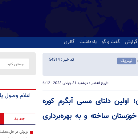
گزارش
گفت و گو
یادداشت
گالری
کد خبر : 54314
تیتریک
تاریخ انتشار : دوشنبه 31 جولای 2023 - 6:12
اعلام وصول پا
ن؛ اولین دلتای مسی آبگرم کوره
زستان ساخته و به بهره‌برداری
جدید
ورزش در حل معضلات 