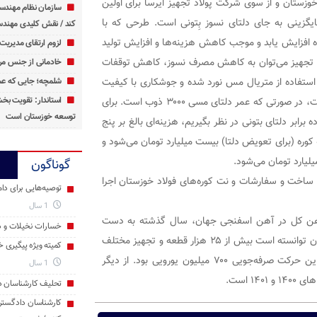
خوزستان و از سوی شرکت پولاد تجهیز ایرسا برای اولین
سازمان نظام مهندس
گزینی به جای دلتای نسوز بِتونی است. طرحی که با
کند / نقش کلیدی مهندس
ه افزایش یابد و موجب کاهش هزینه‌ها و افزایش تولید
لزوم ارتقای مدیریت 
ن تجهیز می‌توان به کاهش مصرف نسوز، کاهش توقفات
خادمانی از جنس مرد
، استفاده از متریال مس نورد شده و جوشکاری با کیفیت
شلمچه؛ جایی که عش
اتصال بالا اشاره کرد. از طرفی عمر دلتای نسوز بِتونی ۲۰۰ ذوب است، در صورتی که عمر دلتای مسی ۳۰۰۰ ذوب است. برای
استاندار: تقویت ب
توسعه خوزستان است
رابر دلتای بتونی در نظر بگیریم، هزینه‌ای بالغ بر پنج
۲ میلیون تومان صرفه‌جویی می‌شود و توقف ۱۵ ساعته کوره (برای تعویض دلتا) بیست میلیارد تومان می‌شود و
یلیارد تومان می‌شود.
گوناگون
 ساخت و سفارشات و نت کوره‌های فولاد خوزستان اجرا
توصیه‌هایی برای دام
1 سال
ان آهن کل در آهن اسفنجی جهان، سال گذشته به دست
خسارات نخیلات و دا
متخصصان فولاد خوزستان ساخته شد. این شرکت همچنین تاکنون توانسته است بیش از ۲۵ هزار قطعه و تجهیز مختلف
کمیته ویژه پیگیری 
را با اتکا بر دانش و توانایی‌های داخلی بومی‌سازی کند. حاصل این حرکت صرفه‌جویی ۷۰۰ میلیون یورویی بود. از دیگر
1 سال
تحلیف کارشناسان د
کارشناسان دادگست