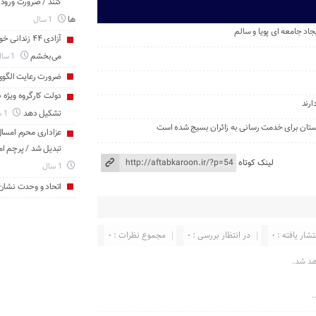
کنند / ضرورت ورود
ها
1 سال
د جامعه ‌ای پویا و سالم
آزادی ۴۴ زن
می‌بخشم
1 سال
ضرورت رعایت الگو
دولت کارگروه ویژه 
رند
تشکیل دهد
1 سال
ستان برای خدمت ‌رسانی به زائران بسیج شده است
عزاداری محرم امسال 
تبدیل شد / پرچم ام
لینک کوتاه
1 سال
اتحاد و وحدت نشان
تشار یافته : 0
در انتظار بررسی : 0
مجموع نظرات : 0
هد شد.
.