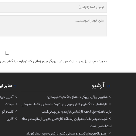
ذخیره نام، ایمیل و وبسایت من در مرورگر برای زمانی که دوباره دیدگاهی می‌
آرشیو
سایر لی
شلاق‌ بی‌برقی، بر پیکر خسته‌ از جنگ فولادخوزستان؛
آخرین خبره
کارشناسان دادگستری نقش مهمی در تقویت پایه های اقتصاد مقاومتی
حوادث
دارند / تعرفه حق الزحمه کارشناسی نیازمند به روز رسانی است
گفت و گو
شهادت رهبر انقلاب نه پایان راه، بلکه آغاز فصل جدیدی از مقاومت و اتحاد
گالری
امت اسلامی است
روسای انجمن‌های تولیدی و صنعتی کشور با رئیس جمهور دیدار نمودند