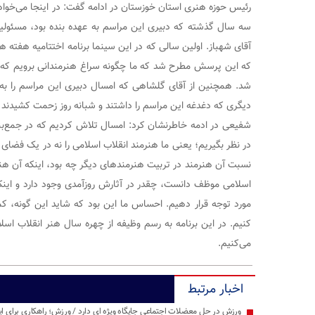
رئیس حوزه هنری استان خوزستان در ادامه گفت: در اینجا می‌خواهم ا
سه سال گذشته که دبیری این مراسم به عهده بنده بود، مسئولیت
آقای شهباز. اولین سالی که در این سینما برنامه اختتامیه هفته هن
که این پرسش مطرح شد که ما چگونه سراغ هنرمندانی برویم که اح
شد. همچنین از آقای گلشاهی که امسال دبیری این مراسم را به 
دیگری که دغدغه این مراسم را داشتند و شبانه روز زحمت کشیدند ت
شفیعی در ادمه خاطرنشان کرد: امسال تلاش کردیم که در جمع‌بند
در نظر بگیریم؛ یعنی ما هنرمند انقلاب اسلامی را نه در یک فضای ان
نسبت آن هنرمند در تربیت هنرمندهای دیگر چه بود، اینکه آن هنرم
اسلامی موظف دانست، چقدر در آثارش روزآمدی وجود دارد و اینکه
مورد توجه قرار دهیم. احساس ما این بود که شاید این گونه، ک
کنیم. در این برنامه به رسم وظیفه از چهره سال هنر انقلاب اس
می‌کنیم.
اخبار مرتبط
ورزش در حل معضلات اجتماعی جایگاه ویژه ای دارد / ورزش؛ راهکاری برای ایجا