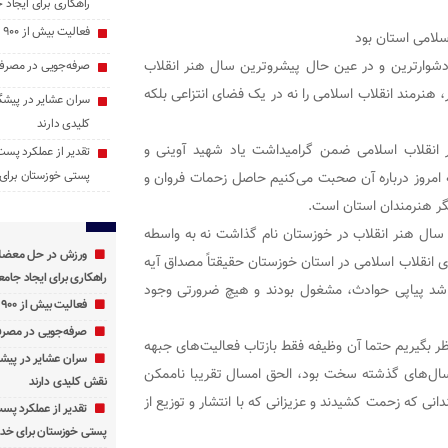
راهکاری برای ایجاد ج
فعالیت بیش از ۹۰۰ پایگاه اوقات فراغت در خوزستان
لامی استان بود
دشوارترین و در عین حال پیشروترین سال هنر انقلاب
صرفه‌جویی در مصرف 
هنرمند انقلاب اسلامی را نه در یک فضای انتزاعی بلکه
سران عشایر در پیشگ
کلیدی دارند
انقلاب اسلامی ضمن گرامیداشت یاد شهید آوینی و
تقدیر از عملکرد پست
امروز درباره آن صحبت می‌کنیم حاصل زحمات فروان و
پستی خوزستان برای 
گر هنرمندان استان است.
 سال هنر انقلاب در خوزستان نام گذاشت نه به واسطه
ورزش در حل معضلات
ی انقلاب اسلامی در استان خوزستان حقیقتاً مصداق آیه
راهکاری برای ایجاد جامعه
و شد پیاپی حوادث، مشغول بودند و هیچ ضرورتی وجود
فعالیت بیش از ۹۰۰ پایگاه اوقات فراغت در خوزستان
صرفه‌جویی در مصرف 
نظر بگیریم حتما آن وظیفه فقط بازتاب فعالیت‌های جبهه
سران عشایر در پیشگ
سال‌های گذشته سخت بود، الحق امسال تقریبا ناممکن
نقش کلیدی دارند
ی که زحمت کشیدند و عزیزانی که با انتشار و توزیع از
تقدیر از عملکرد پس
پستی خوزستان برای خدم