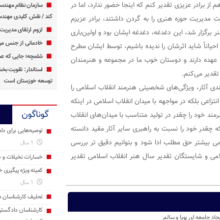
ز برادر عزیزی تقدیر کنم که اینجا حضور ندارد، اما در
سازمان نظام مهندس
کند / نقش کلیدی مهندس
 مدیریت حوزه هنری را به گردن داشتند، برادر عزیزم
لزوم ارتقای مدیریت 
ر برگزار شد، این دغدغه، دغدغه ایشان بود و اولین‌باری
خادمانی از جنس مرد
یاناً شاید اثرشان را ندیده باشیم، توسط ایشان مطرح
شلمچه؛ جایی که عش
عهده دارند و دوستان خوب ما در مجموعه و هنرمندان
استاندار: تقویت ب
قدیر می‌کنم.
توسعه خوزستان است
ی آثار، ویژگی‌های شخصیتی هنرمند انقلاب اسلامی را
تزاعی بلکه در مواجهه با میدان انقلاب اسلامی در اینکه
گوناگون
ند خود را چقدر در تولید متناسب با میدان‌های انقلاب
 چقدر خود را نسبت به راهبری سایر آثار مقید دانسته
توصیه‌هایی برای دام
می بیشتر حق مطلب ادا شود و بتوانیم دقیق تر بررسی
1 سال
لامی و شایستگان تقدیر سال هنر انقلاب اسلامی تقدیر
خسارات نخیلات و دا
کمیته ویژه پیگیری 
1 سال
تحلیف کارشناسان د
کارشناسان دادگست
د جامعه ‌ای پویا و سالم