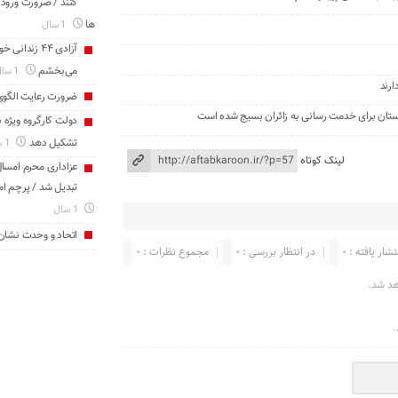
کنند / ضرورت ورود
ها
1 سال
آزادی ۴۴ زن
می‌بخشم
1 سال
رند
ضرورت رعایت الگو
ستان برای خدمت ‌رسانی به زائران بسیج شده است
دولت کارگروه ویژه 
تشکیل دهد
1 سال
لینک کوتاه
عزاداری محرم امسال 
تبدیل شد / پرچم ام
1 سال
اتحاد و وحدت نشان
تشار یافته : 0
در انتظار بررسی : 0
مجموع نظرات : 0
هد شد.
.