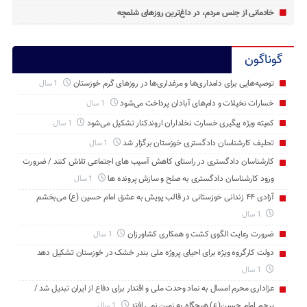
خادمانی از جنس مردم، در داغ‌ترین روزهای شلمچه
گوناگون
توصیه‌هایی برای دامداری‌ها و مرغداری‌ها در روزهای گرم خوزستان
1 سال
خسارات نخیلات و دام‌های آبادان پرداخت می‌شود
1 سال
کمیته ویژه پیگیری خسارت نخلداران اروندکنار تشکیل می‌شود
1 سال
تحلیف کارشناسان دادگستری خوزستان برگزار شد
1 سال
کارشناسان دادگستری در راستای کاهش آسیب های اجتماعی تلاش کنند / ضرورت
ورود کارشناسان دادگستری به صلح و سازش پرونده ها
1 سال
آزادی ۴۴ زندانی خوزستانی در قالب پویش به عشق امام حسین (ع) می‌بخشم
1 سال
ضرورت رعایت الگوی کشت و همکاری کشاورزان
1 سال
دولت کارگروه ویژه برای احیای پروژه ملی بندر خشک در خوزستان تشکیل دهد
1 سال
عزاداری محرم امسال به نماد وحدت ملی و اقتدار برای دفاع از ایران تبدیل شد /
پرچم امام حسین(ع) هیچگاه به زمین نمی افتد
1 سال