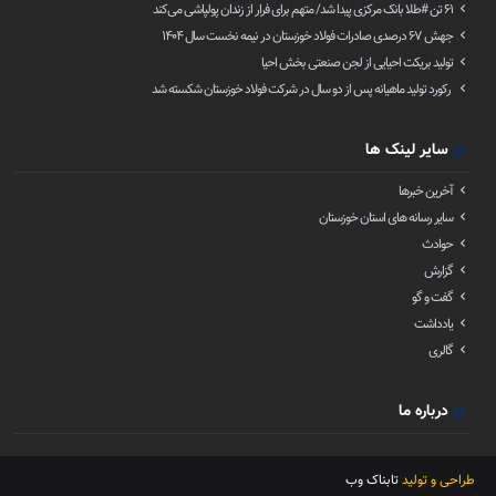
۶۱ تن ‌#طلا بانک مرکزی پیدا شد/ متهم برای فرار از زندان پولپاشی می‌کند
جهش ۶۷ درصدی صادرات فولاد خوزستان در نیمه نخست سال ۱۴۰۴
تولید بریکت احیایی از لجن صنعتی بخش احیا
رکورد تولید ماهیانه پس از دو سال در شرکت فولاد خوزستان شکسته شد
سایر لینک ها
آخرین خبرها
سایر رسانه های استان خوزستان
حوادث
گزارش
گفت و گو
یادداشت
گالری
درباره ما
طراحی و تولید
تابناک وب