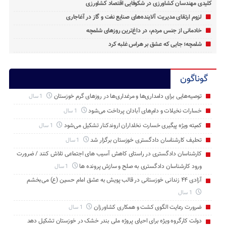
کلیدی مهندسان کشاورزی در شکوفایی اقتصاد کشاورزی
لزوم ارتقای مدیریت آلاینده‌های صنایع نفت و گاز در آغاجاری
خادمانی از جنس مردم، در داغ‌ترین روزهای شلمچه
شلمچه؛ جایی که عشق بر هراس غلبه کرد
گوناگون
توصیه‌هایی برای دامداری‌ها و مرغداری‌ها در روزهای گرم خوزستان
1 سال
خسارات نخیلات و دام‌های آبادان پرداخت می‌شود
1 سال
کمیته ویژه پیگیری خسارت نخلداران اروندکنار تشکیل می‌شود
1 سال
تحلیف کارشناسان دادگستری خوزستان برگزار شد
1 سال
کارشناسان دادگستری در راستای کاهش آسیب های اجتماعی تلاش کنند / ضرورت
ورود کارشناسان دادگستری به صلح و سازش پرونده ها
1 سال
آزادی ۴۴ زندانی خوزستانی در قالب پویش به عشق امام حسین (ع) می‌بخشم
1 سال
ضرورت رعایت الگوی کشت و همکاری کشاورزان
1 سال
دولت کارگروه ویژه برای احیای پروژه ملی بندر خشک در خوزستان تشکیل دهد