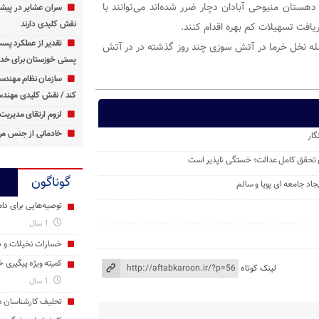
تان منیوحی آبادان دچار ضرر شده‌اند می‌توانند با
سران عشایر در پیشگ
نقش کلیدی دارند
افت تسهیلات کم بهره اقدام کنند.
تقدیر از عملکرد پس
در ۴۵ کیلومتری جنوب‌ آبادان قرار دارد.۲۰ هزار اصله نخل خرما در آتش سوزی چند روز گذشته در در آتش
پستی خوزستان برای خدم
سازمان نظام مهندس
کند / نقش کلیدی مهندس
لزوم ارتقای مدیریت 
خادمانی از جنس مرد
گار
 تحقق کامل عدالت؛ خستگی ‌ناپذیر است
گوناگون
د جامعه ‌ای پویا و سالم
توصیه‌هایی برای دام
1 سال
خسارات نخیلات و دا
کمیته ویژه پیگیری 
لینک کوتاه
1 سال
تحلیف کارشناسان د