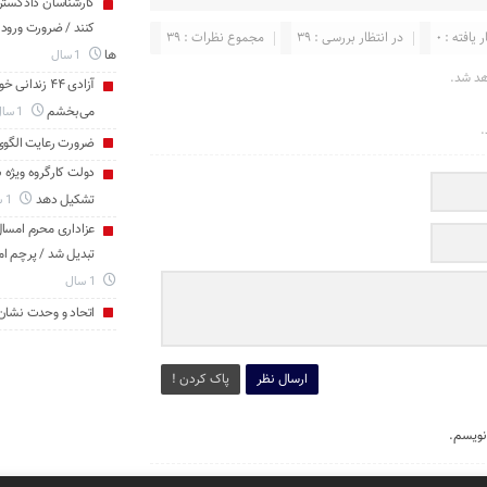
کارشناسان دادگست
کنند / ضرورت ورود
 یافته : 0
در انتظار بررسی : 39
مجموع نظرات : 39
ها
1 سال
هد شد.
آزادی ۴۴ زن
می‌بخشم
1 سال
.
ضرورت رعایت الگو
دولت کارگروه ویژه 
تشکیل دهد
1 سال
عزاداری محرم امسال 
تبدیل شد / پرچم ام
1 سال
اتحاد و وحدت نشان
ارسال نظر
پاک کردن !
نویسم.