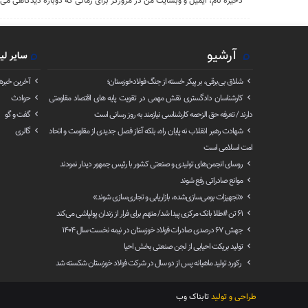
ذخیره نام، ایمیل و وبسایت من در مرورگر برای زمانی که دوباره دیدگاهی می‌
آرشیو
سایر لی
شلاق‌ بی‌برقی، بر پیکر خسته‌ از جنگ فولادخوزستان؛
آخرین خبره
کارشناسان دادگستری نقش مهمی در تقویت پایه های اقتصاد مقاومتی
حوادث
دارند / تعرفه حق الزحمه کارشناسی نیازمند به روز رسانی است
گفت و گو
شهادت رهبر انقلاب نه پایان راه، بلکه آغاز فصل جدیدی از مقاومت و اتحاد
گالری
امت اسلامی است
روسای انجمن‌های تولیدی و صنعتی کشور با رئیس جمهور دیدار نمودند
موانع صادراتی رفع شوند
«تجهیزات بومی‌سازی‌شده، بازاریابی و تجاری‌سازی شوند»
۶۱ تن ‌#طلا بانک مرکزی پیدا شد/ متهم برای فرار از زندان پولپاشی می‌کند
جهش ۶۷ درصدی صادرات فولاد خوزستان در نیمه نخست سال ۱۴۰۴
تولید بریکت احیایی از لجن صنعتی بخش احیا
رکورد تولید ماهیانه پس از دو سال در شرکت فولاد خوزستان شکسته شد
طراحی و تولید
تابناک وب