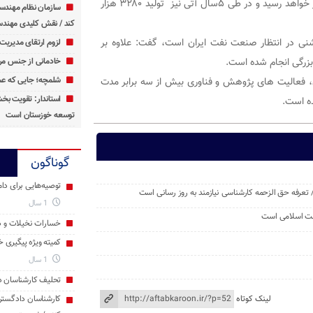
به گفته وی این ظرفیت تا انتهای امسال به ۳میلیون بشکه در روز خواهد رسید و در طی ۵سال آتی نیز تولید ۳۲۸۰ هزار
سازمان نظام مهندس
کند / نقش کلیدی مهندس
نی در انتظار صنعت نفت ایران است، گفت: علاوه بر
لزوم ارتقای مدیریت 
بزرگی انجام شده است.
خادمانی از جنس مرد
ن، فعالیت های پژوهش و فناوری بیش از سه برابر مدت
شلمچه؛ جایی که عش
استاندار: تقویت ب
ه است.
توسعه خوزستان است
گوناگون
توصیه‌هایی برای دام
تعرفه حق الزحمه کارشناسی نیازمند به روز رسانی است
1 سال
امت اسلامی است
خسارات نخیلات و دا
کمیته ویژه پیگیری 
1 سال
تحلیف کارشناسان د
لینک کوتاه
کارشناسان دادگست