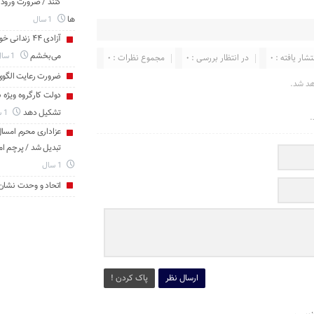
کنند / ضرورت ورود
ها
1 سال
آزادی ۴۴ زن
می‌بخشم
تشار یافته : 0
در انتظار بررسی : 0
مجموع نظرات : 0
1 سال
ضرورت رعایت الگو
هد شد.
دولت کارگروه ویژه 
تشکیل دهد
1 سال
.
عزاداری محرم امسال 
تبدیل شد / پرچم ام
1 سال
اتحاد و وحدت نشان
ارسال نظر
پاک کردن !