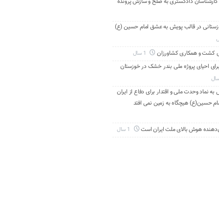
 کارشناسان دادگستری به صلح و سازش پرونده
دانی خوزستانی در قالب پویش به عشق امام حسین (ع)
ی کشت و همکاری کشاورزان
1 سال
برای احیای پروژه ملی بندر خشک در خوزستان
به نماد وحدت ملی و اقتدار برای دفاع از ایران
ام حسین(ع) هیچگاه به زمین نمی افتد
‌دهنده هوش بالای ملت ایران است
1 سال