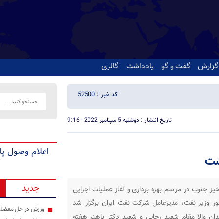
گزارش
گفت و گو
یادداشت
گالری
کد خبر : 52500
تاریخ انتشار : دوشنبه 5 سپتامبر 2022 - 9:16
اعلام وصول پا
شت
جدید
ز جنوب در مراسم بهره برداری و آغاز عملیات اجرایی
 وزیر نفت، مدیرعامل شرکت نفت ایران برگزار شد
ورزش در حل معضلات 
ان والا مقام شهید رجایی و شهید دکتر باهنر هفته